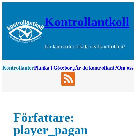
Hoppa
till
Kontrollantkoll
innehåll
Lär känna din lokala civilkontrollant!
Kontrollanter
Planka i Göteborg
Är du kontrollant?
Om oss
Författare:
player_pagan