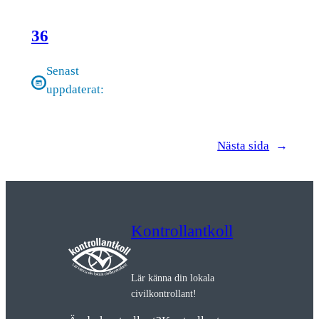
36
Senast
uppdaterat:
Nästa sida
→
Kontrollantkoll
Lär känna din lokala
civilkontrollant!