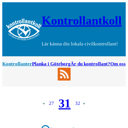
Hoppa
till
Kontrollantkoll
innehåll
Lär känna din lokala civilkontrollant!
Kontrollanter
Planka i Göteborg
Är du kontrollant?
Om oss
31
«
27
32
»