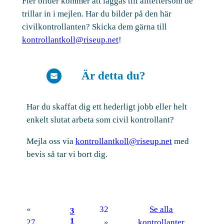
Fler bilder kommer att läggas till allteftersom de
trillar in i mejlen. Har du bilder på den här
civilkontrollanten? Skicka dem gärna till
kontrollantkoll@riseup.net
!
Är detta du?
Har du skaffat dig ett hederligt jobb eller helt
enkelt slutat arbeta som civil kontrollant?
Mejla oss via
kontrollantkoll@riseup.net
med
bevis så tar vi bort dig.
«
32
Se alla
3
1
27
»
kontrollanter