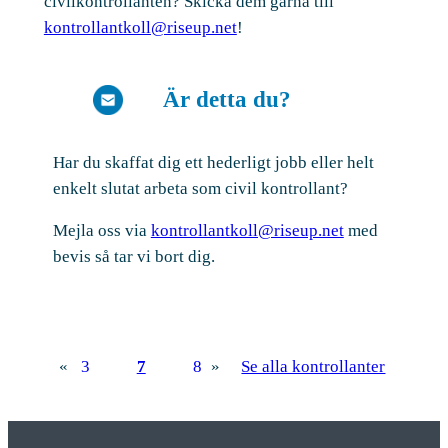
civilkontrollanten? Skicka dem gärna till
kontrollantkoll@riseup.net
!
Är detta du?
Har du skaffat dig ett hederligt jobb eller helt
enkelt slutat arbeta som civil kontrollant?
Mejla oss via
kontrollantkoll@riseup.net
med
bevis så tar vi bort dig.
«
3
7
8
»
Se alla kontrollanter