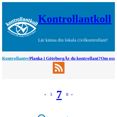
Hoppa
till
Kontrollantkoll
innehåll
Lär känna din lokala civilkontrollant!
Kontrollanter
Planka i Göteborg
Är du kontrollant?
Om oss
7
«
3
8
»