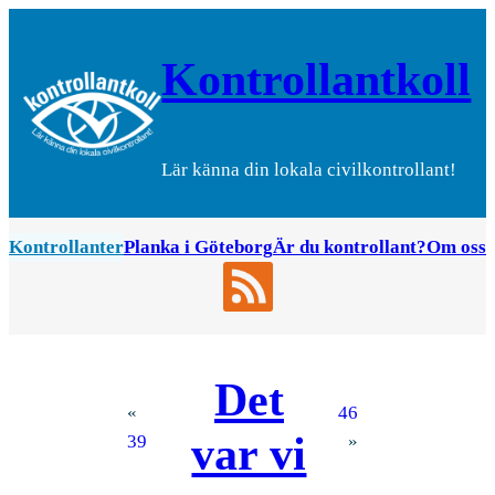
Hoppa
till
Kontrollantkoll
innehåll
Lär känna din lokala civilkontrollant!
Kontrollanter
Planka i Göteborg
Är du kontrollant?
Om oss
Det
«
46
var vi
39
»